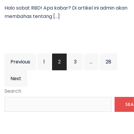
Halo sobat RBD! Apa kabar? Di artikel ini admin akan
membahas tentang […]
Posts
Previous
1
2
3
…
28
pagination
Next
Search
SE