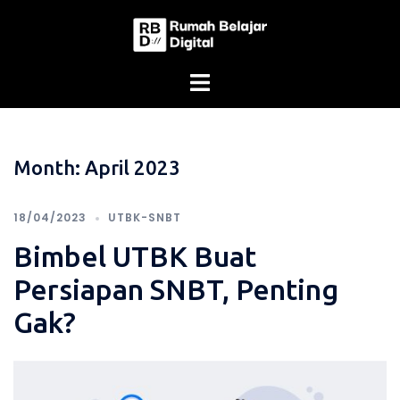
Skip
to
content
Month:
April 2023
18/04/2023
UTBK-SNBT
Bimbel UTBK Buat
Persiapan SNBT, Penting
Gak?