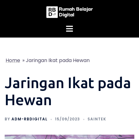
Skip
to
content
Home
»
Jaringan Ikat pada Hewan
Jaringan Ikat pada
Hewan
BY
ADM-RBDIGITAL
15/09/2023
SAINTEK