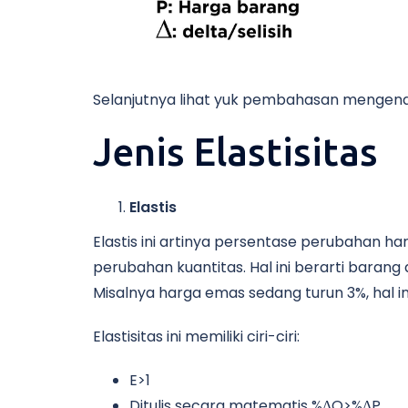
Selanjutnya lihat yuk pembahasan mengenai 
Jenis Elastisitas
Elastis
Elastis ini artinya persentase perubahan h
perubahan kuantitas. Hal ini berarti baran
Misalnya harga emas sedang turun 3%, hal 
Elastisitas ini memiliki ciri-ciri:
E>1
Ditulis secara matematis %ΔQ>%ΔP