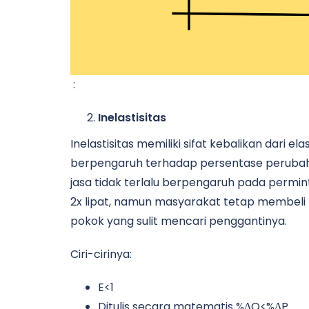
:
Inelastisitas
Inelastisitas memiliki sifat kebalikan dari e
berpengaruh terhadap persentase perubaha
jasa tidak terlalu berpengaruh pada permi
2x lipat, namun masyarakat tetap membel
pokok yang sulit mencari penggantinya.
Ciri-cirinya:
E<1
Ditulis secara matematis %ΔQ<%ΔP