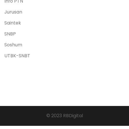
Info PTN
Jurusan
Saintek
SNBP
Soshum
UTBK-SNBT
© 2023 RBDigital