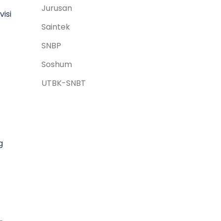
Jurusan
isi
Saintek
SNBP
Soshum
UTBK-SNBT
g