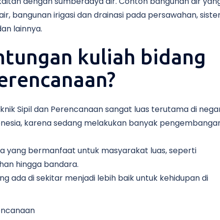
kaitan dengan sumberdaya air. Contoh bangunan air yan
air, bangunan irigasi dan drainasi pada persawahan, sist
an lainnya.
untungan kuliah bidang
Perencanaan?
eknik Sipil dan Perencanaan sangat luas terutama di nega
onesia, karena sedang melakukan banyak pengembanga
a yang bermanfaat untuk masyarakat luas, seperti
han hingga bandara.
g ada di sekitar menjadi lebih baik untuk kehidupan di
rencanaan