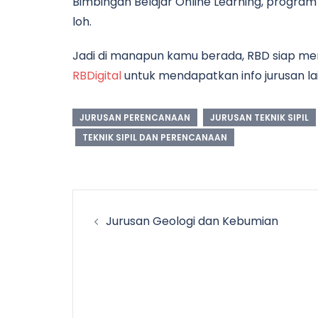
Bimbingan Belajar Online Learning, program i
loh.
Jadi di manapun kamu berada, RBD siap me
RBDigital
untuk mendapatkan info jurusan la
JURUSAN PERENCANAAN
JURUSAN TEKNIK SIPIL
TEKNIK SIPIL DAN PERENCANAAN
Post
Jurusan Geologi dan Kebumian
navigation