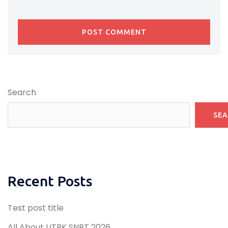
Search
SE
Recent Posts
Test post title
All About UTBK SNBT 2026