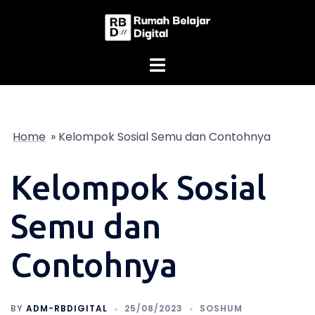
Skip
to
content
Home
»
Kelompok Sosial Semu dan Contohnya
Kelompok Sosial
Semu dan
Contohnya
BY
ADM-RBDIGITAL
25/08/2023
SOSHUM