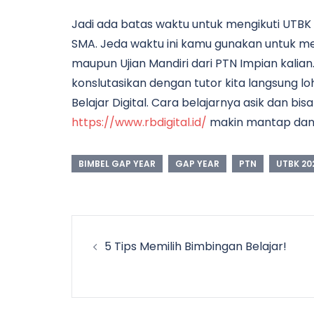
Jadi ada batas waktu untuk mengikuti UTBK da
SMA. Jeda waktu ini kamu gunakan untuk men
maupun Ujian Mandiri dari PTN Impian kalian
konslutasikan dengan tutor kita langsung 
Belajar Digital. Cara belajarnya asik dan bi
https://www.rbdigital.id/
makin mantap dan 
BIMBEL GAP YEAR
GAP YEAR
PTN
UTBK 20
Post
5 Tips Memilih Bimbingan Belajar!
navigation