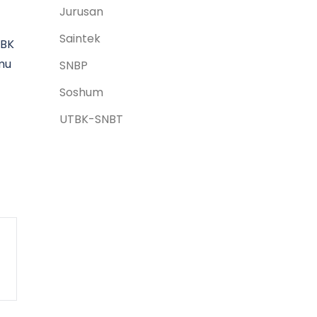
Jurusan
Saintek
TBK
amu
SNBP
Soshum
UTBK-SNBT