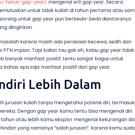
amu-harus-gap-year/
mengenai arti gap year. Secara
memutuskan untuk tidak kuliah di tahun pertama atau sam
seseorang untuk gap year pun berbeda-beda diantaranya
ng diinginkan.
i masalah karena masih ada perasaan kecewa, sedih dan
TN impian. Tapi kalian tau gak sih, kalau gap year tidak
liki banyak manfaat positif, tentu sangat bagus untuk
 bahas apa saja manfaat positif dari gap year.
ndiri Lebih Dalam
h jurusan kuliah tanpa mengetahui potensi diri, termasuk
mereka. Dengan gap year kamu tentu bisa mengenali diri
tu tahun atau lebih kamu eksplor mengenai kekurangan da
ghindari yang namanya “salah jurusan”. Karena kamu sud