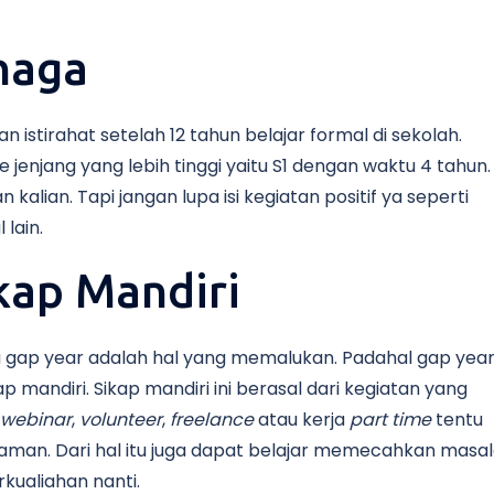
naga
 istirahat setelah 12 tahun belajar formal di sekolah.
jenjang yang lebih tinggi yaitu S1 dengan waktu 4 tahun.
 kalian. Tapi jangan lupa isi kegiatan positif ya seperti
lain.
ap Mandiri
a gap year adalah hal yang memalukan. Padahal gap yea
 mandiri. Sikap mandiri ini berasal dari kegiatan yang
webinar
,
volunteer
,
freelance
atau kerja
part time
tentu
yaman. Dari hal itu juga dapat belajar memecahkan masa
kualiahan nanti.